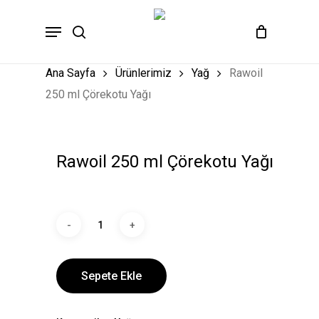
Skip
Menu
to
search
main
content
Ana Sayfa
Ürünlerimiz
Yağ
Rawoil
250 ml Çörekotu Yağı
Rawoil 250 ml Çörekotu Yağı
Sepete Ekle