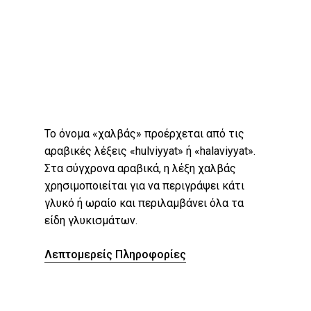
Το όνομα «χαλβάς» προέρχεται από τις
αραβικές λέξεις «hulviyyat» ή «halaviyyat».
Στα σύγχρονα αραβικά, η λέξη χαλβάς
χρησιμοποιείται για να περιγράψει κάτι
γλυκό ή ωραίο και περιλαμβάνει όλα τα
RAWOİL ΛΑΔΙ
είδη γλυκισμάτων.
ΚΑΡΥΔΑΣ
Λεπτομερείς Πληροφορίες
Λεπτομερείς
Πληροφορίες