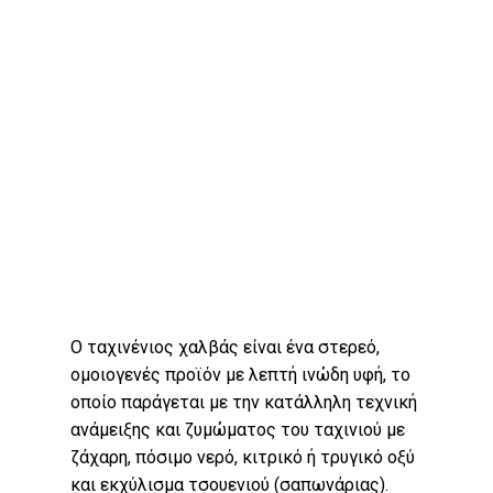
Ο ταχινένιος χαλβάς είναι ένα στερεό,
ομοιογενές προϊόν με λεπτή ινώδη υφή, το
οποίο παράγεται με την κατάλληλη τεχνική
ανάμειξης και ζυμώματος του ταχινιού με
RAWOİL Λάδι
ζάχαρη, πόσιμο νερό, κιτρικό ή τρυγικό οξύ
και εκχύλισμα τσουενιού (σαπωνάριας).