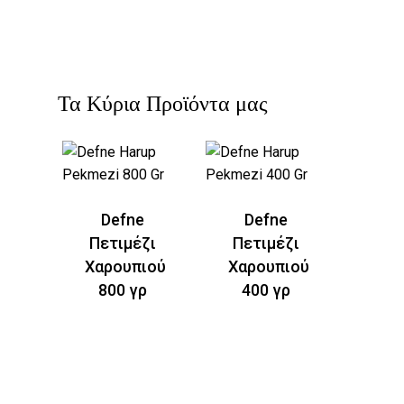
Τα Κύρια Προϊόντα μας
DEFNE
Defne
Defne
ΧΑΛΒΑΣ ΜΕ
Πετιμέζι
Πετιμέζι
ΦΙΣΤΙΚΙ
Χαρουπιού
Χαρουπιού
ΑΝΤΕΠ
800 γρ
400 γρ
Λεπτομερείς
Πληροφορίες